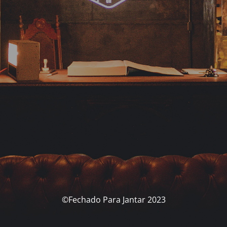
©Fechado Para Jantar 2023