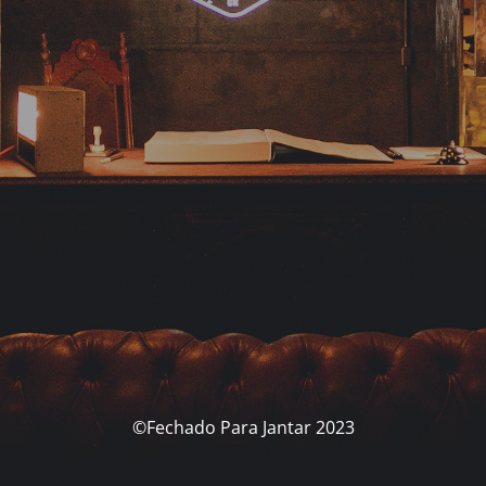
©Fechado Para Jantar 2023